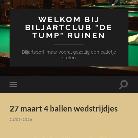
WELKOM BIJ
BILJARTCLUB "DE
TUMP" RUINEN
Biljartsport, maar vooral gezellig een balletje
stoten
Toggle
Toggle
zoekve
mobiel
menu
27 maart 4 ballen wedstrijdjes
21/03/2026