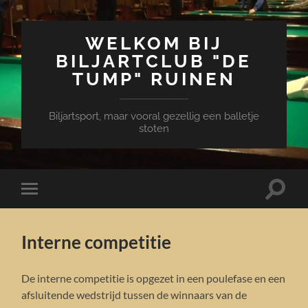
WELKOM BIJ
BILJARTCLUB "DE
TUMP" RUINEN
Biljartsport, maar vooral gezellig een balletje
stoten
Toggle
Toggle
zoekve
mobiel
menu
Interne competitie
De interne competitie is opgezet in een poulefase en een
afsluitende wedstrijd tussen de winnaars van de