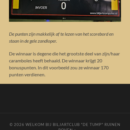
De punten zijn makkelijk af te lezen van het scorebord en
staan in de gele zandloper.
De winnaar is degene die het grootste deel van zijn/haar
caramboles heeft behaald. De winnaar krijgt 20
bonuspunten. In dit voorbeeld zou ze winnaar 170
punten verdienen.
© 2026
WELKOM BIJ BILJARTCLUB "DE TUMP" RUINEN
—
BOVEN ↑