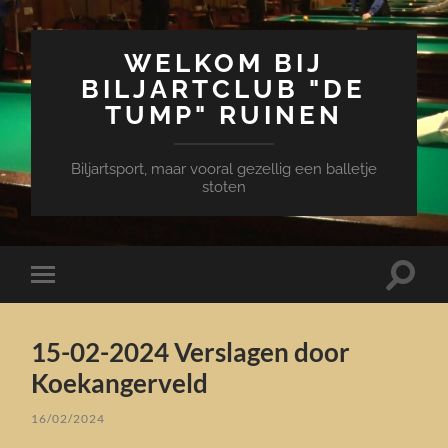
WELKOM BIJ
BILJARTCLUB "DE
TUMP" RUINEN
Biljartsport, maar vooral gezellig een balletje
stoten
Toggle
Toggle
zoekve
mobiel
menu
15-02-2024 Verslagen door
Koekangerveld
16/02/2024