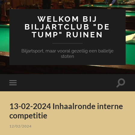
WELKOM BIJ
BILJARTCLUB "DE
TUMP" RUINEN
Biljartsport, maar vooral gezellig een balletje
stoten
Toggle
Toggle
zoekve
mobiel
menu
13-02-2024 Inhaalronde interne
competitie
12/02/2024